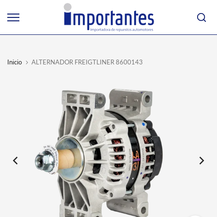
Ir
al
contenido
Inicio
ALTERNADOR FREIGTLINER 8600143