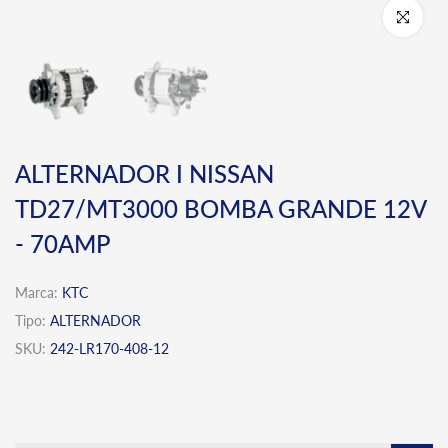
Click para 
ALTERNADOR I NISSAN
TD27/MT3000 BOMBA GRANDE 12V
- 70AMP
Marca:
KTC
Tipo:
ALTERNADOR
SKU:
242-LR170-408-12