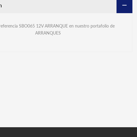
n
 referencia SBO065 12V ARRANQUE en nuestro portafolio de
ARRANQUES