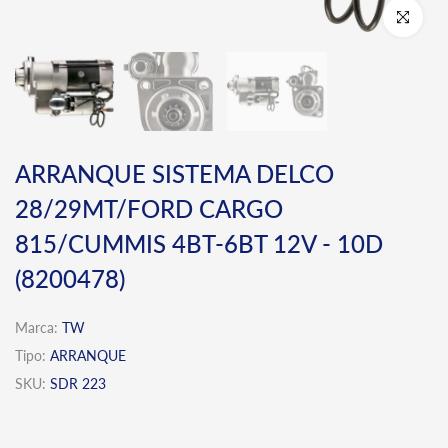
Click para 
ARRANQUE SISTEMA DELCO
28/29MT/FORD CARGO
815/CUMMIS 4BT-6BT 12V - 10D
(8200478)
Marca:
TW
Tipo:
ARRANQUE
SKU:
SDR 223