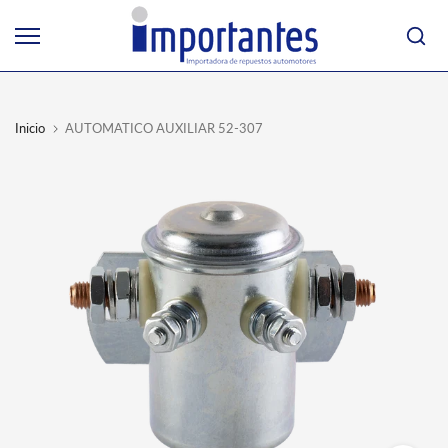
Ir
al
contenido
Inicio
AUTOMATICO AUXILIAR 52-307