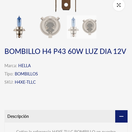
Click para 
BOMBILLO H4 P43 60W LUZ DIA 12V
Marca:
HELLA
Tipo:
BOMBILLOS
SKU:
H4XE-TLLC
Descripción
Cotiza la referencia H4XE-TLLC BOMBILLO en nuestro