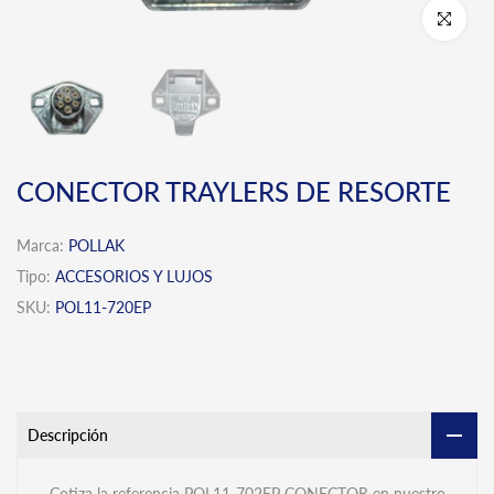
Click para 
CONECTOR TRAYLERS DE RESORTE
Marca:
POLLAK
Tipo:
ACCESORIOS Y LUJOS
SKU:
POL11-720EP
Descripción
Cotiza la referencia POL11-702EP
CONECTOR en nuestro